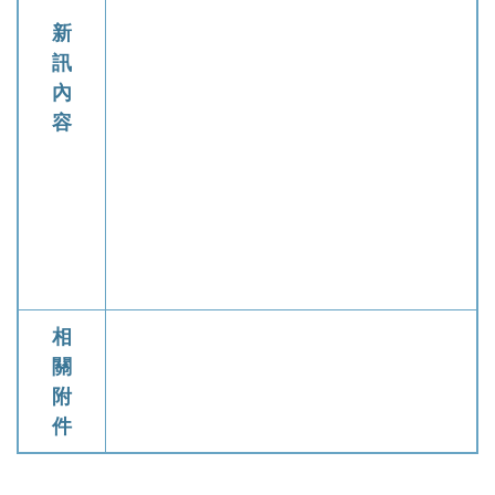
新
訊
內
容
相
關
附
件